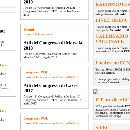
2019
RADIOPROTEZ
Atti del 15° Congresso di Pediatria On Line - 4°
Il corso completo di Smart-
Congresso Nazionale SIPEC, Lazise 14-16 marzo
radioprotezione:
20 crediti 
2019
LINEE GUIDA
Il corso completo di Smart-
Eventi
ate
linee guida:
15 crediti ECM
.
Incontri di formazione
CALENDARIO
VACCINALE
e di
Atti del Congresso di Marsala
18
2018
Il corso completo di Smart-
vaccinazioni:
13 crediti EC
Atti del Congresso Pediatria On Line in Tour -
Marsala, 29-31 maggio 2018
I tuoi eventi EC
 Line
Tutti gli
Eventi ECM
di ICP
CongressoPOL
ise
sei stato iscritto.
Eventi di formazione con Pediatria On Line
Clicca qui per vedere i dettagl
scaricare gli attestati.
ne - 3°
Atti del Congresso di Lazise
7 marzo
2017
Atti del 13° Congresso di Pediatria On Line - 2°
ICP provider E
Congresso Nazionale SIPEC, Lazise 30 marzo - 1
aprile 2017
ICP è provider nazionale E
accreditato standard Agenas p
 Line
residenziali, formazione a dis
formazione sul campo.
CongressoPOL
ise
Eventi di formazione con Pediatria On Line
SIPEC