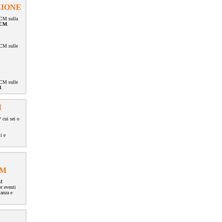
IONE
ECM sulla
ECM
.
ECM sulle
ECM sulle
M
.
M
 cui sei o
i e
CM
CM
er eventi
tanza e