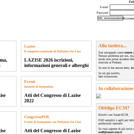
Fatt
E-mail:
Password:
Ricorda
atrici
SIPEC
altro
iscrizione
strumenti
Alla tastiera...
Lazise
Il congresso nazionale di Pediatria On Line
Stai navigando come
utente
Nessun problema per noi, ma
mma,
LAZISE 2026 iscrizioni,
modo non potrai accedere all
riservate ai Pediatri.
i
informazioni generali e alberghi
Se non lo hai ancora fatto,
is
Se sei già iscritto,
fatti riconoscere
.
Eventi
Incontri di formazione
In collaborazione
ise
Atti del Congresso di Lazise
2022
Obbligo ECM?
Risolvi con Smart-ECM.
CongressoPOL
FAD semplici e agili per tutte
Eventi di formazione con Pediatria On Line
professioni sanitarie.
Se vuoi saperne di più invia 
ise
Atti del Congresso di Lazise
staff@smart-ecm.it