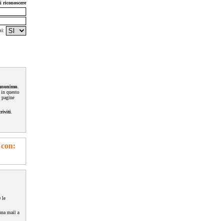
i riconoscere
mi:
 anonimo
.
 in questo
e pagine
criviti
.
 con:
 le
una mail a