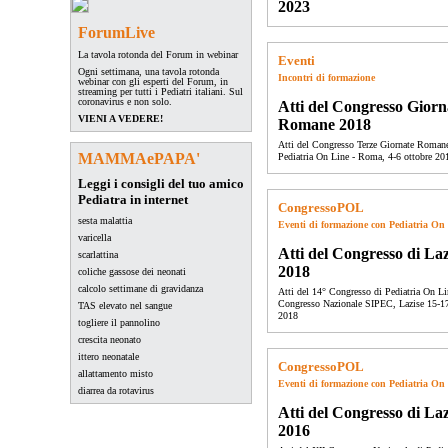
2023
ForumLive
La tavola rotonda del Forum in webinar
Eventi
Ogni settimana, una tavola rotonda
Incontri di formazione
webinar con gli esperti del Forum, in
streaming per tutti i Pediatri italiani. Sul
coronavirus e non solo.
Atti del Congresso Giorn
VIENI A VEDERE!
Romane 2018
Atti del Congresso Terze Giornate Roman
MAMMAePAPA'
Pediatria On Line - Roma, 4-6 ottobre 20
Leggi i consigli del tuo amico
Pediatra in internet
CongressoPOL
sesta malattia
Eventi di formazione con Pediatria On
varicella
Atti del Congresso di Laz
scarlattina
2018
coliche gassose dei neonati
calcolo settimane di gravidanza
Atti del 14° Congresso di Pediatria On Li
Congresso Nazionale SIPEC, Lazise 15-1
TAS elevato nel sangue
2018
togliere il pannolino
crescita neonato
ittero neonatale
CongressoPOL
allattamento misto
Eventi di formazione con Pediatria On
diarrea da rotavirus
Atti del Congresso di Laz
2016