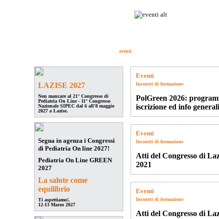
Pediatria On Line
è la community dei
Pediatri Italiani: un circuito di
discussione e confronto fra migliaia di
medici specialisti moderni ed aggiornati.
forum
ForumLive
congressi
eventi
aggiornamento
quiz
studi pedi
Eventi
LAZISE 2027
Incontri di formazione
Non mancare al 21° Congresso di
PolGreen 2026: progra
Pediatria On Line - 11° Congresso
iscrizione ed info general
Nazionale SIPEC dal 6 all'8 maggio
2027 a Lazise.
Eventi
Segna in agenza i Congressi
Incontri di formazione
di Pediatria On line 2027!
Atti del Congresso di Laz
Pediatria On Line GREEN
2021
2027
La salute come
equilibrio
Eventi
Incontri di formazione
Ti aspettiamo!.
12-13 Marzo 2027
Atti del Congresso di Laz