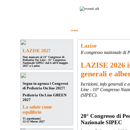
Pediatria On Line
è la community dei
Pediatri Italiani: un circuito di
discussione e confronto fra migliaia di
medici specialisti moderni ed aggiornati.
forum
ForumLive
congressi
eventi
aggiornamento
quiz
studi pedi
Lazise
LAZISE 2027
Il congresso nazionale di 
Non mancare al 21° Congresso di
Pediatria On Line - 11° Congresso
LAZISE 2026 is
Nazionale SIPEC dal 6 all'8 maggio
2027 a Lazise.
generali e albe
Segna in agenza i Congressi
Iscrizioni, info generali e
di Pediatria On line 2027!
Line - 10° Congresso Nazio
(SIPEC).
Pediatria On Line GREEN
2027
La salute come
equilibrio
20° Congresso di Pe
Ti aspettiamo!.
Nazionale SIPEC
12-13 Marzo 2027