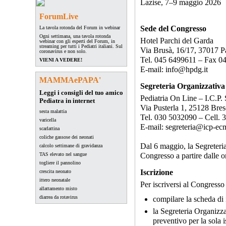
Lazise, 7–9 maggio 2026
ForumLive
Sede del Congresso
La tavola rotonda del Forum in webinar
Ogni settimana, una tavola rotonda
Hotel Parchi del Garda
webinar con gli esperti del Forum, in
streaming per tutti i Pediatri italiani. Sul
Via Brusà, 16/17, 37017 P
coronavirus e non solo.
Tel. 045 6499611 – Fax 0
VIENI A VEDERE!
E-mail: info@hpdg.it
MAMMAePAPA'
Segreteria Organizzativa
Leggi i consigli del tuo amico
Pediatria On Line – I.C.P. S
Pediatra in internet
Via Pusterla 1, 25128 Bres
sesta malattia
Tel. 030 5032090 – Cell.
varicella
E-mail: segreteria@icp-ecm
scarlattina
coliche gassose dei neonati
Dal 6 maggio, la Segreteria
calcolo settimane di gravidanza
TAS elevato nel sangue
Congresso a partire dalle o
togliere il pannolino
Iscrizione
crescita neonato
ittero neonatale
Per iscriversi al Congresso
allattamento misto
diarrea da rotavirus
compilare la
scheda di 
la Segreteria Organizza
preventivo per la sola 