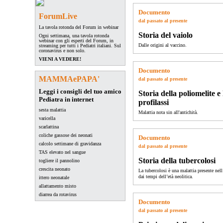
Documento
ForumLive
dal passato al presente
La tavola rotonda del Forum in webinar
Storia del vaiolo
Ogni settimana, una tavola rotonda
webinar con gli esperti del Forum, in
Dalle origini al vaccino.
streaming per tutti i Pediatri italiani. Sul
coronavirus e non solo.
VIENI A VEDERE!
Documento
MAMMAePAPA'
dal passato al presente
Leggi i consigli del tuo amico
Storia della poliomelite e
Pediatra in internet
profilassi
sesta malattia
Malattia nota sin all'antichità.
varicella
scarlattina
coliche gassose dei neonati
Documento
calcolo settimane di gravidanza
dal passato al presente
TAS elevato nel sangue
Storia della tubercolosi
togliere il pannolino
crescita neonato
La tubercolosi è una malattia presente nel
dai tempi dell’età neolitica.
ittero neonatale
allattamento misto
diarrea da rotavirus
Documento
dal passato al presente