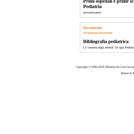
Primi ospedali e prime sc
Pediatria
(seconda parte)
Documento
dal passato al presente
Bibliografia pediatrica
La "cassetta degli attrezzi" di ogni Pediatr
Copyright © 1996-2026. Pediatria On Line è un ma
Partner di