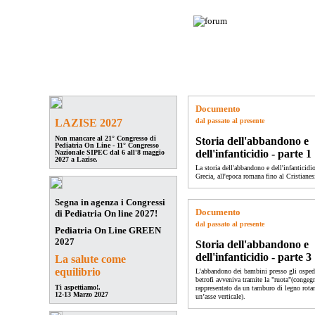
Pediatria On Line
è la community dei
Pediatri Italiani: un circuito di
discussione e confronto fra migliaia di
medici specialisti moderni ed aggiornati.
forum
ForumLive
congressi
eventi
aggiornamento
quiz
studi pedi
Documento
LAZISE 2027
dal passato al presente
Non mancare al 21° Congresso di
Storia dell'abbandono e
Pediatria On Line - 11° Congresso
dell'infanticidio - parte 1
Nazionale SIPEC dal 6 all'8 maggio
2027 a Lazise.
La storia dell'abbandono e dell'infanticidio
Grecia, all'epoca romana fino al Cristiane
Segna in agenza i Congressi
Documento
di Pediatria On line 2027!
dal passato al presente
Pediatria On Line GREEN
2027
Storia dell'abbandono e
dell'infanticidio - parte 3
La salute come
equilibrio
L'abbandono dei bambini presso gli ospeda
betrofi avveniva tramite la "ruota"(congeg
Ti aspettiamo!.
rappresentato da un tamburo di legno rota
12-13 Marzo 2027
un’asse verticale).