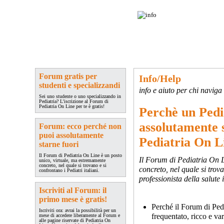
Pediatria On Line
è la community dei
Pediatri Italiani: un circuito di
discussione e confronto fra migliaia di
medici specialisti moderni ed aggiornati.
forum
ForumLive
congressi
eventi
aggiornamento
quiz
studi pedi
Forum gratis per
Info/Help
studenti e specializzandi
info e aiuto per chi naviga
Sei uno studente o uno specializzando in
Pediatria? L'iscrizione al Forum di
Pediatria On Line per te è gratis!
Perchè un Pedi
assolutamente 
Forum: ecco perché non
puoi assolutamente
Pediatria On L
starne fuori
Il Forum di Pediatria On Line è un posto
Il Forum di Pediatria On L
unico, virtuale, ma estremamente
concreto, nel quale si trovano e si
concreto, nel quale si trova
confrontano i Pediatri italiani.
professionista della salute 
Iscriviti al Forum: il
primo mese è gratis!
Perché il Forum di Pedi
Iscriviti ora: avrai la possibilità per un
frequentato, ricco e var
mese di accedere liberamente al Forum e
alle pagine riservate di Pediatria On