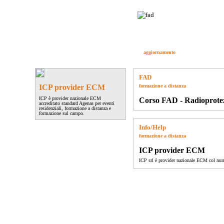
Pediatria On Line
è la community dei
Pediatri Italiani: un circuito di
discussione e confronto fra migliaia di
medici specialisti moderni ed aggiornati.
forum
ForumLive
congressi
eventi
aggiornamento
quiz
studi pedi
FAD
ICP provider ECM
formazione a distanza
ICP è provider nazionale ECM
Corso FAD - Radioprote
accreditato standard Agenas per eventi
residenziali, formazione a distanza e
formazione sul campo.
Info/Help
formazione a distanza
ICP provider ECM
ICP srl è provider nazionale ECM col nu