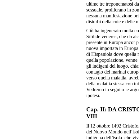
ultime tre treponematosi d
sessuale, proliferano in zon
nessuna manifestazione pri
disturbi della cute e delle 
Ciò ha ingenerato molta con
Sifilide venerea, che da alc
presente in Europa ancor p
nuova importata in Europa 
di Hispaniola dove quella 
quella popolazione, venne
gli indigeni del luogo, chi
contagio dei marinai europe
verso quella malattia, avre
della malattia stessa con t
Vedremo in seguito le argom
ipotesi.
Cap. II: DA CR
VIII
Il 12 ottobre 1492 Cristof
del Nuovo Mondo nell’isola
indigena dell’isola, che viv