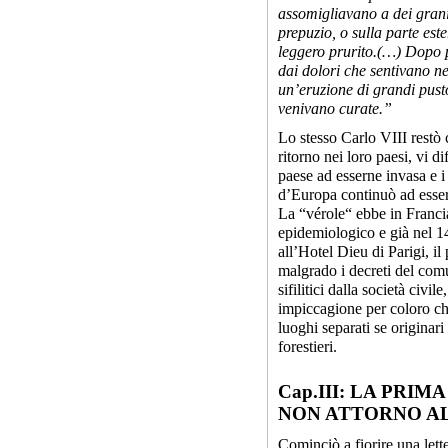
assomigliavano a dei grani 
prepuzio, o sulla parte es
leggero prurito.(…) Dopo po
dai dolori che sentivano ne
un’eruzione di grandi pus
venivano curate.”
Lo stesso Carlo VIII restò c
ritorno nei loro paesi, vi d
paese ad esserne invasa e i
d’Europa continuò ad esser
La “vérole“ ebbe in Francia
epidemiologico e già nel 149
all’Hotel Dieu di Parigi, il
malgrado i decreti del comu
sifilitici dalla società civil
impiccagione per coloro che
luoghi separati se originari
forestieri.
Cap.III: LA PRI
NON ATTORNO A
Cominciò a fiorire una let