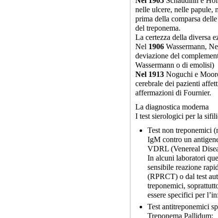
Nel 1905
Schaudinn e Hoff
nelle ulcere, nelle papule, 
prima della comparsa delle
del treponema.
La certezza della diversa ez
Nel
1906
Wassermann, Neis
deviazione del complemento 
Wassermann o di emolisi)
Nel
1913
Noguchi e Moore 
cerebrale dei pazienti affet
affermazioni di Fournier.
La diagnostica moderna
I test sierologici per la sif
Test non treponemici (r
IgM contro un antigene 
VDRL (Venereal Disease
In alcuni laboratori ques
sensibile reazione rapi
(RPRCT) o dal test aut
treponemici, soprattut
essere specifici per l’i
Test antitreponemici spe
Treponema Pallidum: