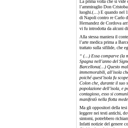
La prima volta che si vide
l’ammiraglio Don Cristobal
luoghi.(…) E quando nel 1
di Napoli contro re Carlo 
Hernandez de Cordova arriv
vi fu introdotta da alcuni d
Alla stessa maniera il con
l’arte medica prima a Barce
trattato sulla sifilide, che 
“ (…) Essa comparve (la ma
Spagna nell’anno del Signo
Barcellona(…) Questo male 
immemorabili, all’isola c
poiché quest’isola fu scop
Colon che, durante il suo s
popolazione dell’isola, e 
contagioso, esso si comuni
manifestò nella flotta med
Ma gli oppositori della tes
leggere nei testi antichi, d
sintomi, potrebbero richiam
Infatti notizie del genere 