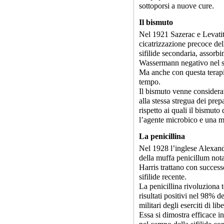
sottoporsi a nuove cure.
Il bismuto
Nel 1921 Sazerac e Levatiti
cicatrizzazione precoce del
sifilide secondaria, assorb
Wassermann negativo nel sa
Ma anche con questa terapi
tempo.
Il bismuto venne considera
alla stessa stregua dei prep
rispetto ai quali il bismuto
l’agente microbico e una ma
La penicillina
Nel 1928 l’inglese Alexand
della muffa penicillum no
Harris trattano con successo
sifilide recente.
La penicillina rivoluziona t
risultati positivi nel 98% d
militari degli eserciti di l
Essa si dimostra efficace in 