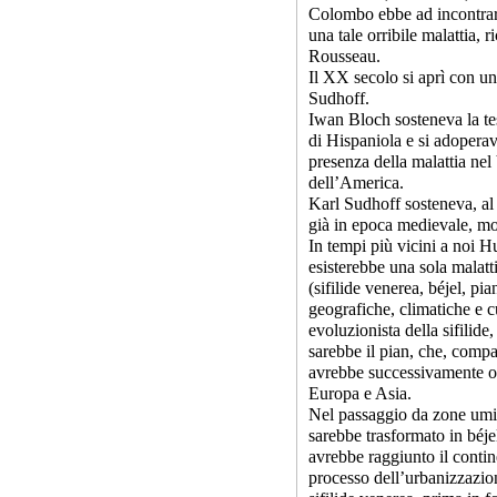
Colombo ebbe ad incontrare
una tale orribile malattia, 
Rousseau.
Il XX secolo si aprì con un
Sudhoff.
Iwan Bloch sosteneva la tesi
di Hispaniola e si adoperav
presenza della malattia ne
dell’America.
Karl Sudhoff sosteneva, al c
già in epoca medievale, mo
In tempi più vicini a noi 
esisterebbe una sola malatt
(sifilide venerea, béjel, pia
geografiche, climatiche e cu
evoluzionista della sifilide
sarebbe il pian, che, compar
avrebbe successivamente ol
Europa e Asia.
Nel passaggio da zone umide
sarebbe trasformato in béjel
avrebbe raggiunto il contin
processo dell’urbanizzazio