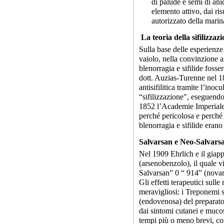
di palude e semi di ani
elemento attivo, dai ris
autorizzato della marin
La teoria della sifilizzaz
Sulla base delle esperienze
vaiolo, nella convinzione a
blenorragia e sifilide fosser
dott. Auzias-Turenne nel 1
antisifilitica tramite l’ino
“sifilizzazione", eseguendo
1852 l’Academie Imperiale
perché pericolosa e perché
blenorragia e sifilide erano
Salvarsan e Neo-Salvars
Nel 1909 Ehrlich e il giap
(arsenobenzolo), il quale v
Salvarsan” 0 “ 914” (novar
Gli effetti terapeutici sulle
meravigliosi: i Treponemi 
(endovenosa) del preparato
dai sintomi cutanei e mucosi
tempi più o meno brevi, com