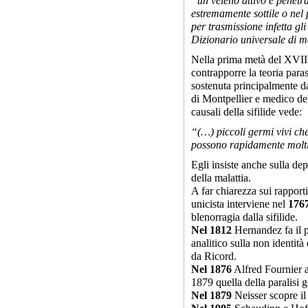
“un veleno attivo e penetra
estremamente sottile o nel 
per trasmissione infetta gl
Dizionario universale di m
Nella prima metà del XVIII
contrapporre la teoria paras
sostenuta principalmente da
di Montpellier e medico del
causali della sifilide vede:
“(…) piccoli germi vivi c
possono rapidamente moltipl
Egli insiste anche sulla d
della malattia.
A far chiarezza sui rapporti
unicista interviene nel
176
blenorragia dalla sifilide.
Nel
1812
Hernandez fa il 
analitico sulla non identità 
da Ricord.
Nel
1876
Alfred Fournier af
1879 quella della paralisi g
Nel
1879
Neisser scopre i