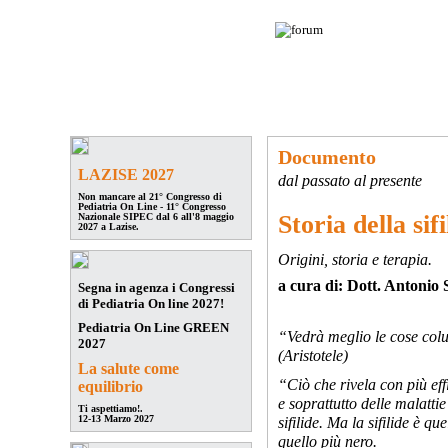
Pediatria On Line
è la community dei
Pediatri Italiani: un circuito di
discussione e confronto fra migliaia di
medici specialisti moderni ed aggiornati.
forum
ForumLive
congressi
eventi
aggiornamento
quiz
studi pedi
Documento
LAZISE 2027
dal passato al presente
Non mancare al 21° Congresso di
Pediatria On Line - 11° Congresso
Storia della sifi
Nazionale SIPEC dal 6 all'8 maggio
2027 a Lazise.
Origini, storia e terapia.
a cura di: Dott.
Antonio 
Segna in agenza i Congressi
di Pediatria On line 2027!
Pediatria On Line GREEN
“Vedrà meglio le cose colui
2027
(Aristotele)
La salute come
“Ciò che rivela con più eff
equilibrio
e soprattutto delle malattie
Ti aspettiamo!.
12-13 Marzo 2027
sifilide. Ma la sifilide è q
quello più nero.