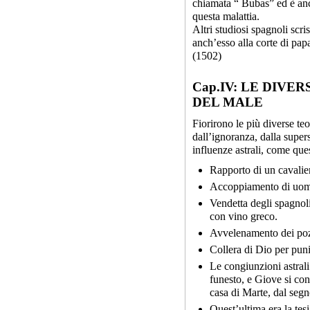
chiamata “ Bubas” ed è anc
questa malattia.
Altri studiosi spagnoli scris
anch’esso alla corte di p
(1502)
Cap.IV: LE DIVE
DEL MALE
Fiorirono le più diverse teo
dall’ignoranza, dalla super
influenze astrali, come que
Rapporto di un cavalie
Accoppiamento di uom
Vendetta degli spagnol
con vino greco.
Avvelenamento dei pozz
Collera di Dio per puni
Le congiunzioni astral
funesto, e Giove si co
casa di Marte, dal segn
Quest’ultima era la tesi