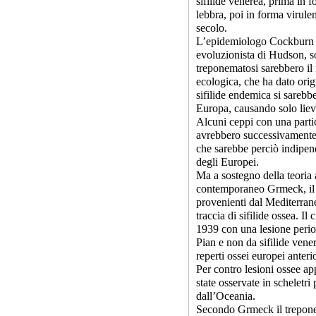
sifilide venerea, prima in 
lebbra, poi in forma virul
secolo.
L’epidemiologo Cockburn (1
evoluzionista di Hudson, so
treponematosi sarebbero il 
ecologica, che ha dato origi
sifilide endemica si sarebb
Europa, causando solo lievi
Alcuni ceppi con una partic
avrebbero successivamente 
che sarebbe perciò indipen
degli Europei.
Ma a sostegno della teoria 
contemporaneo Grmeck, il qu
provenienti dal Mediterrane
traccia di sifilide ossea. Il
1939 con una lesione perio
Pian e non da sifilide venere
reperti ossei europei anteri
Per contro lesioni ossee a
state osservate in scheletr
dall’Oceania.
Secondo Grmeck il treponem