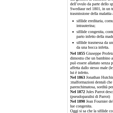
dell’ovulo da parte dello s
Swediaur nel 1801, in un tr
trasmissione della malattia a
sifilide ereditaria, co
intrauterina;
sifilide congenita, con
parto infetto della madr
sifilide trasmessa da un
da una bocca infetta.
Nel 1855
Giuseppe Profeta
dimostra che un bambino a
può essere allattato senza 
affetta dallo stesso male (l
lui è infetto.
Nel 1863
Jonathan Hutchins
:malformazioni dentali che c
parenchimatosa, sordità per
Nel 1872
Jules Parrot desc
(pseudoparalisi di Parrot)
Nel 1890
Jean Fournier deli
lue congenita.
Oggi si sa che la sifilide c