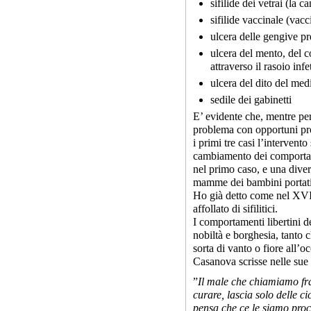
sifilide dei vetrai (la 
sifilide vaccinale (vac
ulcera delle gengive pr
ulcera del mento, del c
attraverso il rasoio infe
ulcera del dito del medi
sedile dei gabinetti
E’ evidente che, mentre per 
problema con opportuni prov
i primi tre casi l’intervent
cambiamento dei comportame
nel primo caso, e una diver
mamme dei bambini portati 
Ho già detto come nel XVI 
affollato di sifilitici.
I comportamenti libertini d
nobiltà e borghesia, tanto c
sorta di vanto o fiore all’
Casanova scrisse nelle su
”
Il male che chiamiamo fra
curare, lascia solo delle c
pensa che ce le siamo procu