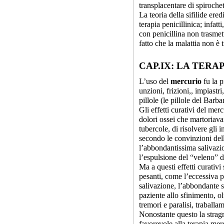
transplacentare di spirochet
La teoria della sifilide ere
terapia penicillinica; infatt
con penicillina non trasmett
fatto che la malattia non è 
CAP.IX: LA TERA
L’uso del
mercurio
fu la p
unzioni, frizioni,, impiastr
pillole (le pillole del Barb
Gli effetti curativi del mer
dolori ossei che martoriavano
tubercole, di risolvere gli i
secondo le convinzioni dell
l’abbondantissima salivazi
l’espulsione del “veleno” d
Ma a questi effetti curativi
pesanti, come l’eccessiva pe
salivazione, l’abbondante s
paziente allo sfinimento, ol
tremori e paralisi, traballa
Nonostante questo la strag
favorevole alla terapia merc