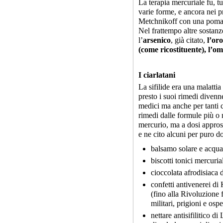
La terapia mercuriale fu, tu
varie forme, e ancora nei pr
Metchnikoff con una pomat
Nel frattempo altre sostanz
l’
arsenico
, già citato,
l’oro
(come ricostituente), l’o
I ciarlatani
La sifilide era una malattia 
presto i suoi rimedi divenn
medici ma anche per tanti c
rimedi dalle formule più o 
mercurio, ma a dosi appross
e ne cito alcuni per puro d
balsamo solare e acqua 
biscotti tonici mercuria
cioccolata afrodisiaca 
confetti antivenerei di 
(fino alla Rivoluzione 
militari, prigioni e osp
nettare antisifilitico d