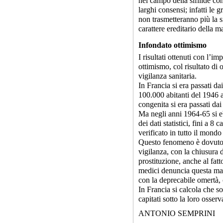
nel campo della sifilide con
larghi consensi; infatti le 
non trasmetteranno più la s
carattere ereditario della ma
Infondato ottimismo
I risultati ottenuti con l’i
ottimismo, col risultato di 
vigilanza sanitaria.
In Francia si era passati da
100.000 abitanti del 1946 ai
congenita si era passati da
Ma negli anni 1964-65 si eb
dei dati statistici, fini a 
verificato in tutto il mondo
Questo fenomeno è dovuto ol
vigilanza, con la chiusura d
prostituzione, anche al fat
medici denuncia questa mala
con la deprecabile omertà,
In Francia si calcola che so
capitati sotto la loro osser
ANTONIO SEMPRINI