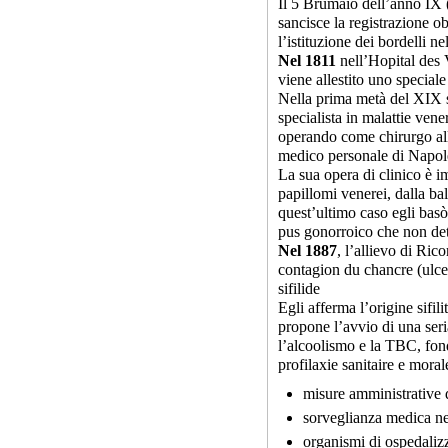
Il 5 Brumaio dell’anno IX 
sancisce la registrazione ob
l’istituzione dei bordelli ne
Nel 1811
nell’Hopital des 
viene allestito uno speciale
Nella prima metà del XIX s
specialista in malattie vener
operando come chirurgo all
medico personale di Napole
La sua opera di clinico è im
papillomi venerei, dalla bal
quest’ultimo caso egli basò
pus gonorroico che non dett
Nel 1887
, l’allievo di Ri
contagion du chancre (ulcer
sifilide
Egli afferma l’origine sifili
propone l’avvio di una seri
l’alcoolismo e la TBC, fon
profilaxie sanitaire e mora
misure amministrative d
sorveglianza medica nel
organismi di ospedaliz