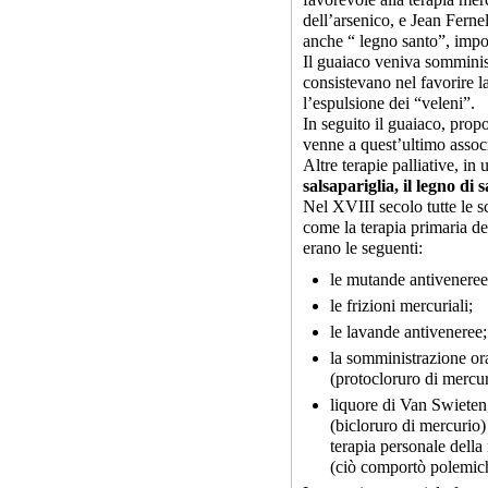
dell’arsenico, e Jean Ferne
anche “ legno santo”, impor
Il guaiaco veniva somminist
consistevano nel favorire l
l’espulsione dei “veleni”.
In seguito il guaiaco, prop
venne a quest’ultimo assoc
Altre terapie palliative, i
salsapariglia, il legno di 
Nel XVIII secolo tutte le 
come la terapia primaria del
erano le seguenti:
le mutande antiveneree 
le frizioni mercuriali;
le lavande antiveneree;
la somministrazione o
(protocloruro di mercur
liquore di Van Swieten
(bicloruro di mercurio)
terapia personale della 
(ciò comportò polemich