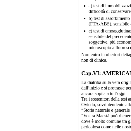
a) test di immobilizzaz
difficoltà di conservare
b) test di assorbimento
(FTA-ABS), sensibile e
c) test di emoaggluti
sensibile del preceden
soggettive, più economi
microscopio a fluoresc
Non entro in ulteriori dett
non di clinica.
Cap.VI: AMERICA
La diatriba sulla vera origin
dall’inizio e si protrasse pe
ancora sopita a tutt’oggi.
Tra i sostenitori della tes
Oviedo, sovrintendente all
“Storia naturale e generale 
“Vostra Maestà può riteners
dove è molto comune tra gli
pericolosa come nelle nos