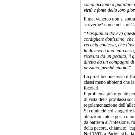
compiacciono a guardare il 
virtù e fonte della loro glor
Il mal venereo non si sottra
scriverne? come nel suo Ca
“Pasqualina doveva questo p
cordigliere dottissimo, che
vecchia contessa, che l’ave
la doveva a una marchesa,
ricevuta da un gesuita, il q
diretta da un compagno di
nessuno, perché muoio."
La prostituzione assai diffu
classi meno abbienti che la 
focolari.
Il problema più urgente per
di vista della profilassi soci
regolamentazione dell’alla
Si cominciò col suggerire 
abluzioni ante e post coitum
da barriera all’infezione, f
della pecora, chiamato “cap
Nel 1557,
a Parigi, si ha l