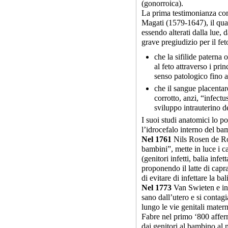
(gonorroica).
La prima testimonianza co
Magati (1579-1647), il quale
essendo alterati dalla lue, 
grave pregiudizio per il fet
che la sifilide paterna
al feto attraverso i pri
senso patologico fino a
che il sangue placentar
corrotto, anzi, “infectu
sviluppo intrauterino 
I suoi studi anatomici lo p
l’idrocefalo interno del ba
Nel 1761
Nils Rosen de Ros
bambini”, mette in luce i ca
(genitori infetti, balia infet
proponendo il latte di capr
di evitare di infettare la ba
Nel 1773
Van Swieten e in
sano dall’utero e si contagi
lungo le vie genitali matern
Fabre nel primo ‘800 affer
dai genitori al bambino al