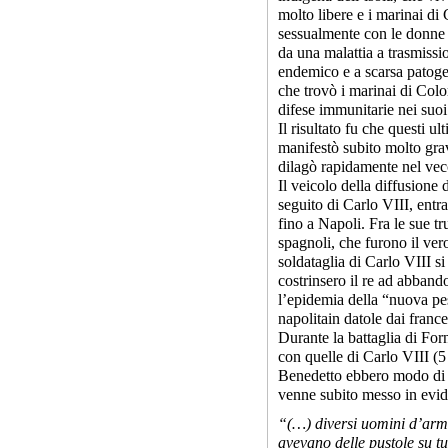
molto libere e i marinai d
sessualmente con le donne 
da una malattia a trasmissio
endemico e a scarsa patoge
che trovò i marinai di Colo
difese immunitarie nei suoi
Il risultato fu che questi ul
manifestò subito molto grav
dilagò rapidamente nel ve
Il veicolo della diffusione 
seguito di Carlo VIII, entr
fino a Napoli. Fra le sue 
spagnoli, che furono il ver
soldataglia di Carlo VIII 
costrinsero il re ad abband
l’epidemia della “nuova pes
napolitain datole dai france
Durante la battaglia di For
con quelle di Carlo VIII (
Benedetto ebbero modo di d
venne subito messo in evid
“(…) diversi uomini d’arme
avevano delle pustole su tut