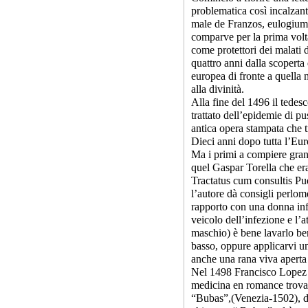
problematica così incalzant
male de Franzos, eulogium
comparve per la prima vo
come protettori dei malati 
quattro anni dalla scoperta
europea di fronte a quella 
alla divinità.
Alla fine del 1496 il tede
trattato dell’epidemie di pu
antica opera stampata che tr
Dieci anni dopo tutta l’Euro
Ma i primi a compiere grand
quel Gaspar Torella che era
Tractatus cum consultis P
l’autore dà consigli perlom
rapporto con una donna inf
veicolo dell’infezione e l’a
maschio) è bene lavarlo ben
basso, oppure applicarvi un
anche una rana viva aperta 
Nel 1498 Francisco Lopez d
medicina en romance trovad
“Bubas”,(Venezia-1502), dov