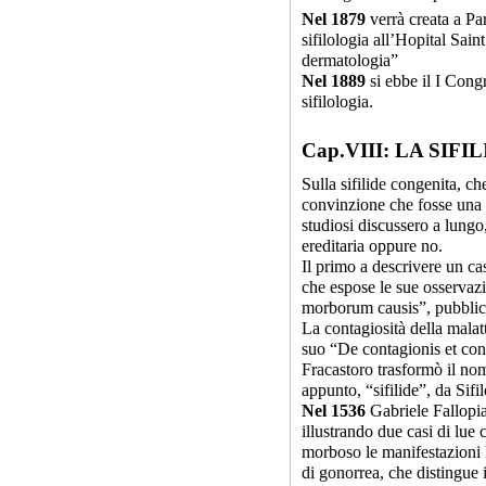
Nel 1879
verrà creata a Par
sifilologia all’Hopital Sai
dermatologia”
Nel 1889
si ebbe il I Cong
sifilologia.
Cap.VIII: LA SIF
Sulla sifilide congenita, c
convinzione che fosse una m
studiosi discussero a lungo
ereditaria oppure no.
Il primo a descrivere un ca
che espose le sue osservaz
morborum causis”, pubblic
La contagiosità della malat
suo “De contagionis et con
Fracastoro trasformò il nom
appunto, “sifilide”, da Sifi
Nel 1536
Gabriele Fallopia
illustrando due casi di lue
morboso le manifestazioni 
di gonorrea, che distingue i