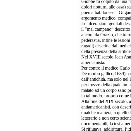
Giobbe fu colpito da una m
dolori notturni alle ossa) sa
poema babilonese “ Gilgames
argomento medico, compaion
Le ulcerazioni genitali des
il ”mal campano” descritto 
ancora da Orazio, che trarre
pederastia, infine le lesioni
ragadi) descritte dai medic
della presenza della sifili
Nel XVIII secolo Jean Astr
americanista.
Per contro il medico Carlo
De morbo gallico,1689), co
dall’antichità, ma solo nel
per mezzo della quale un m
malato ad un corpo sano per
in tal modo, proprio come l
Alla fine del XIX secolo, a 
antiamericanisti, con descri
qualche maniera, a quelli de
letterario e non certo scie
documentabili, la tesi amer
Si rifiutava, addirittura, l