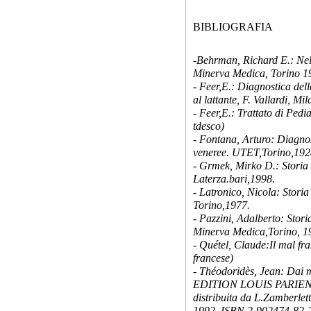
BIBLIOGRAFIA
-Behrman, Richard E.: N
Minerva Medica, Torino 1
- Feer,E.: Diagnostica del
al lattante, F. Vallardi, Mi
- Feer,E.: Trattato di Pedia
tdesco)
- Fontana, Arturo: Diagnosi
veneree. UTET,Torino,192
- Grmek, Mirko D.: Storia 
Laterza.bari,1998.
- Latronico, Nicola: Stori
Torino,1977.
- Pazzini, Adalberto: Storia
Minerva Medica,Torino, 1
- Quétel, Claude:Il mal fra
francese)
- Théodoridès, Jean: Dai mi
EDITION LOUIS PARIENTE,
distribuita da L.Zamberlett
1992. ISBN 2-902474-82-2