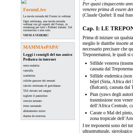
Per quasi cinquecento anni l
veneree prima di essere de
ForumLive
(Claude Quétel: Il mal fran
La tavola rotonda del Forum in webinar
Ogni settimana, una tavola rotonda
webinar con gli esperti del Forum, in
Cap. I: LE TREP
streaming per tutti i Pediatri italiani. Sul
coronavirus e non solo.
VIENI A VEDERE!
Prima di iniziare un qualsia
meglio le diatribe insorte a
MAMMAePAPA'
necessario precisare che que
Treponematosi, le quali si 
Leggi i consigli del tuo amico
Pediatra in internet
Sifilide venerea (trasme
sesta malattia
causata dal Treponema
varicella
Sifilide endemica (non
scarlattina
coliche gassose dei neonati
béjel (Siria, Africa d
calcolo settimane di gravidanza
(Balcani), causata dal
TAS elevato nel sangue
Pian (yaws degli autori
togliere il pannolino
trasmissione non venere
crescita neonato
dell’Africa Centrale, 
ittero neonatale
allattamento misto
Carate o Mal del pinto,
diarrea da rotavirus
zona tropicale dell’Am
I tre treponemi sono del tut
ultrastrutturale, sierologic